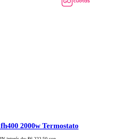
 Cfh400 2000w Termostato
IN interés de: $6,222.50 con