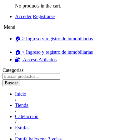
No products in the cart.
Acceder
Registrarse
Menú
🏠 > Ingreso y registro de inmobiliarias
🏠 > Ingreso y registro de inmobiliarias
🔐
Acceso Afiliados
Categorías
Buscar
Inicio
/
Tienda
/
Calefacción
/
Estufas
/
Estufa halógena 3 velas