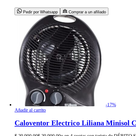
Pedir por Whatsapp
Comprar a un afiliado
-
17
%
Añadir al carrito
Caloventor Electrico Liliana Minisol
$
29.900,00
$
29.900,00
o en 4 cuotas con tarjeta de DÉBITO S