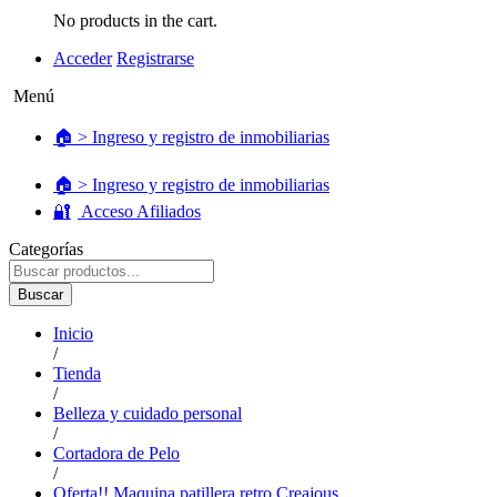
No products in the cart.
Acceder
Registrarse
Menú
🏠 > Ingreso y registro de inmobiliarias
🏠 > Ingreso y registro de inmobiliarias
🔐
Acceso Afiliados
Categorías
Buscar
Inicio
/
Tienda
/
Belleza y cuidado personal
/
Cortadora de Pelo
/
Oferta!! Maquina patillera retro Creajous